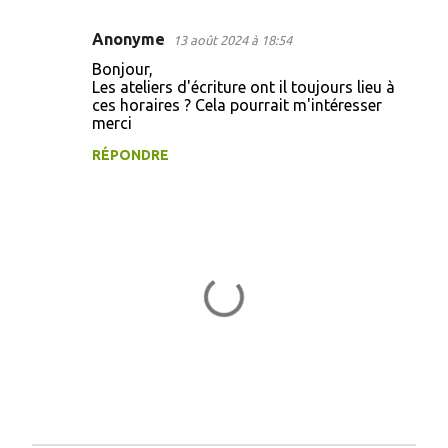
Anonyme
13 août 2024 à 18:54
C
Bonjour,
o
Les ateliers d'écriture ont il toujours lieu à
ces horaires ? Cela pourrait m'intéresser
m
merci
m
RÉPONDRE
e
n
t
a
i
r
e
s