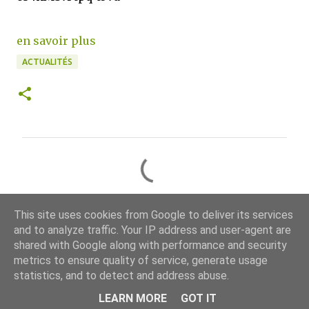
en savoir plus
ACTUALITÉS
C
o
m
This site uses cookies from Google to deliver its services
m
and to analyze traffic. Your IP address and user-agent are
e
shared with Google along with performance and security
n
metrics to ensure quality of service, generate usage
Fourni par Blogger
t
statistics, and to detect and address abuse.
a
CCT
LEARN MORE
GOT IT